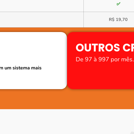
✅
R$ 19,70
OUTROS C
De 97 à 997 por mês.
m um sistema mais