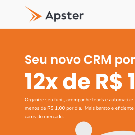
Seu novo CRM po
12x de R$ 
Organize seu funil, acompanhe leads e automatize 
menos de R$ 1,00 por dia. Mais barato e eficient
caros do mercado.