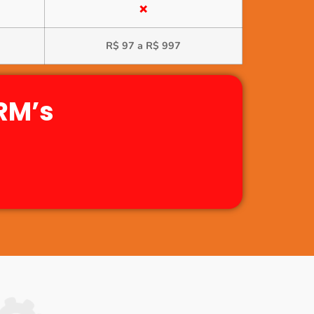
❌
R$ 97 a R$ 997
RM’s