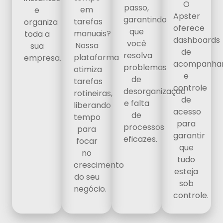
O
passo,
em
e
Apster
garantindo
tarefas
organiza
oferece
que
manuais?
toda a
dashboards
você
Nossa
sua
de
resolva
plataforma
empresa.
acompanha
problemas
otimiza
e
de
tarefas
controle
desorganização
rotineiras,
de
e falta
liberando
acesso
de
tempo
para
processos
para
garantir
eficazes.
focar
que
no
tudo
crescimento
esteja
do seu
sob
negócio.
controle.