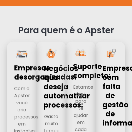
Para quem é o Apster
Suporte
Empresas
Empres
Negócios
completo:
desorganizadas:
com
que
falta
deseja
Estamos
Com o
aqui
de
automatizar
Apster
para
você
gestão
processos:
te
cria
de
ajudar
Gasta
processos
informa
em
muito
em
cada
tempo
instantes