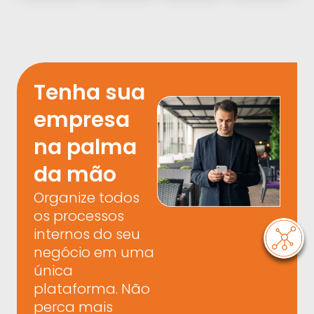
Tenha sua
empresa
na palma
da mão
Organize todos
os processos
internos do seu
negócio em uma
única
plataforma.
Não
perca mais