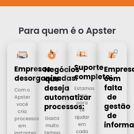
Para quem é o Apster
Suporte
Empresas
Empres
Negócios
completo:
desorganizadas:
com
que
falta
deseja
Estamos
Com o
aqui
de
automatizar
Apster
para
você
gestão
processos:
te
cria
de
ajudar
Gasta
processos
informa
em
muito
em
cada
tempo
instantes