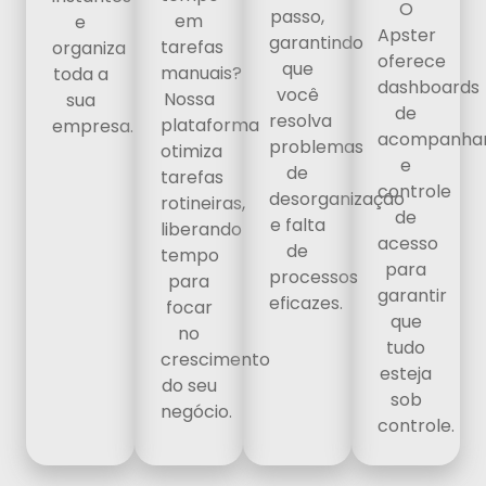
O
passo,
em
e
Apster
garantindo
tarefas
organiza
oferece
que
manuais?
toda a
dashboards
você
Nossa
sua
de
resolva
plataforma
empresa.
acompanha
problemas
otimiza
e
de
tarefas
controle
desorganização
rotineiras,
de
e falta
liberando
acesso
de
tempo
para
processos
para
garantir
eficazes.
focar
que
no
tudo
crescimento
esteja
do seu
sob
negócio.
controle.