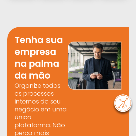
Tenha sua
empresa
na palma
da mão
Organize todos
os processos
internos do seu
negócio em uma
única
plataforma.
Não
perca mais