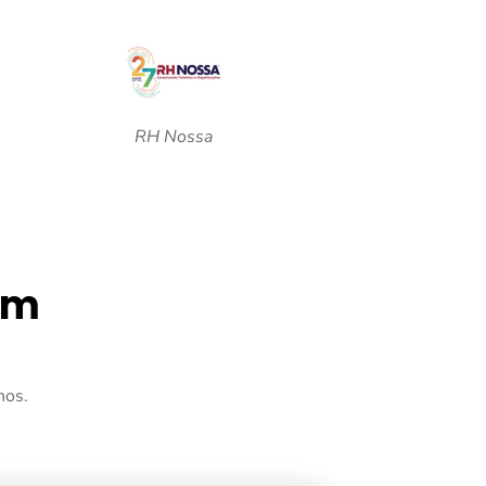
RH Nossa
am
nos.