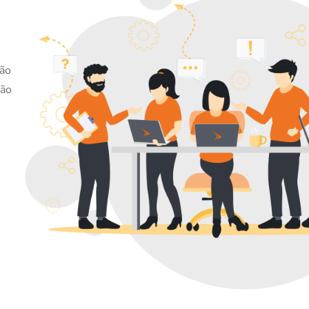
ão 
ão 