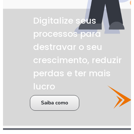
Digitalize seus
processos para
destravar o seu
crescimento, reduzir
perdas e ter mais
lucro
Saiba como