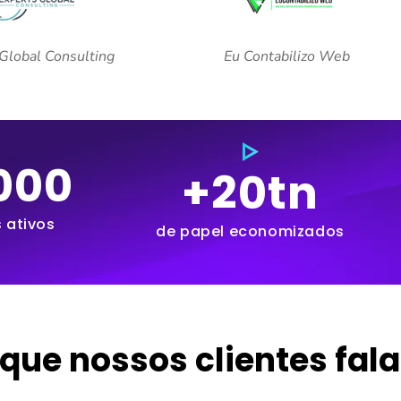
Global Consulting
Eu Contabilizo Web
000
+
20
tn
 ativos
de papel economizados
 que nossos clientes fal