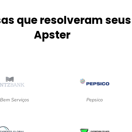
as que resolveram seu
Apster
Bem Serviços
Pepsico