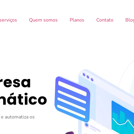
serviços
Quem somos
Planos
Contato
Blo
resa
mático
a e automatiza os