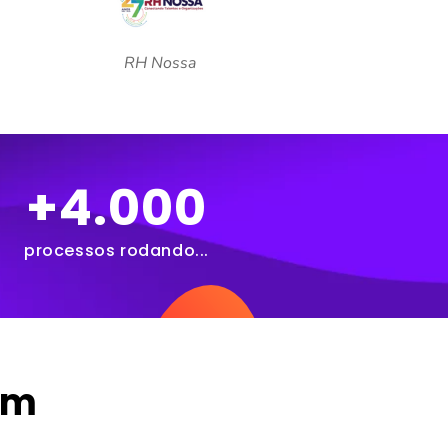
RH Nossa
+
4.000
processos rodando...
am