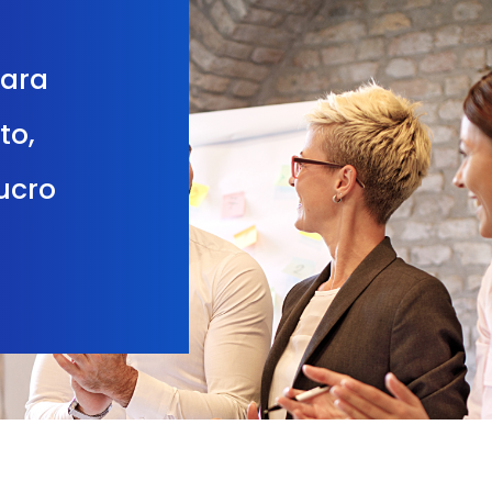
para
to,
lucro