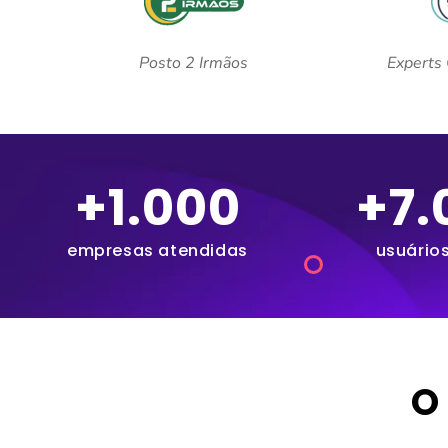
Posto 2 Irmãos
Experts 
+
1.000
+
7.
empresas atendidas
usuários
O