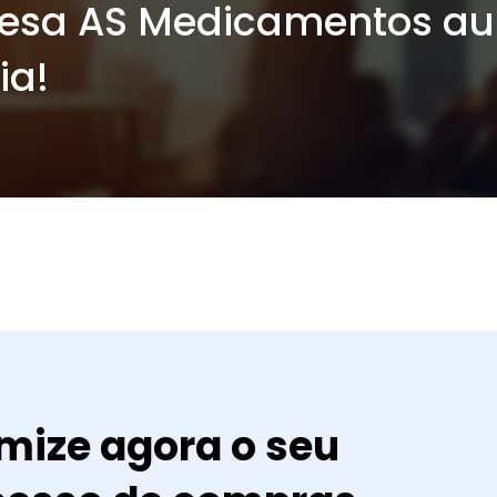
resa AS Medicamentos a
ia!
mize agora o seu