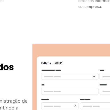
s.
decisões informada
sua empresa.
dos
nistração de
antindo a