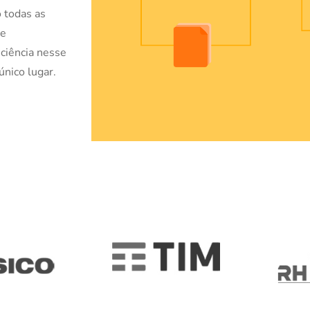
o todas as
de
iciência nesse
único lugar.