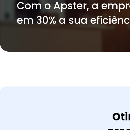
Com o Apster, a emp
em 30% a sua eficiênc
Oti