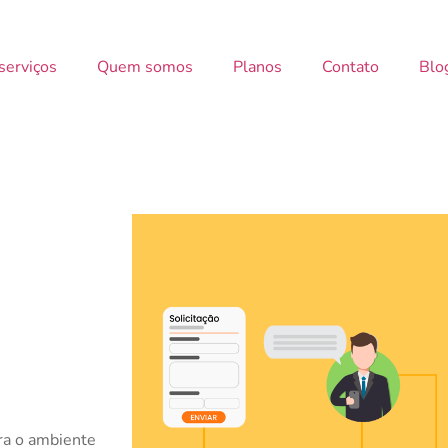
serviços
Quem somos
Planos
Contato
Blo
ra o ambiente